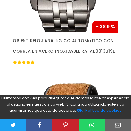
38.9 %
Más información »
ORIENT RELOJ ANALóGICO AUTOMáTICO CON
CORREA EN ACERO INOXIDABLE RA-AB0013B19B
Utilizamos cookies para asegurar que damos la mejor experiencia
al usuario en nuestro sitio web. Si continúa utilizando este sitio
asumiremos que está de acuerdo.
OK
|
Política de cookies